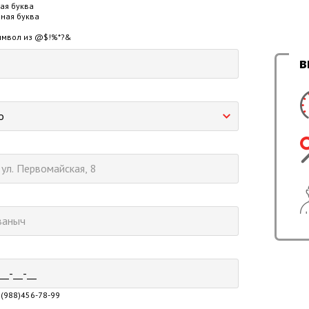
ная буква
вная буква
символ из @$!%*?&
в
о
(988)456-78-99