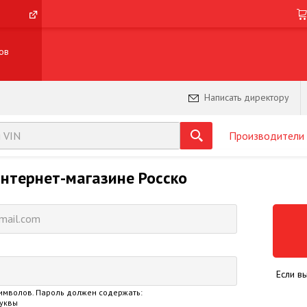
ов
Написать директору
Производители
интернет-магазине Росско
Если в
имволов. Пароль должен содержать:
буквы