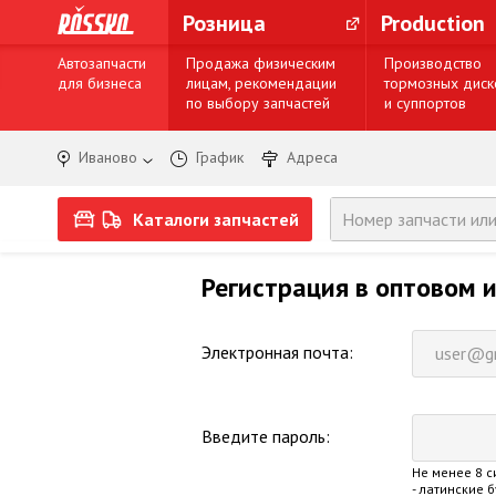
Розница
Production
Автозапчасти
Продажа физическим
Производство
для бизнеса
лицам, рекомендации
тормозных диск
по выбору запчастей
и суппортов
Иваново
График
Адреса
Каталоги запчастей
Регистрация в оптовом 
Электронная почта:
Введите пароль:
Не менее 8 с
- латинские 