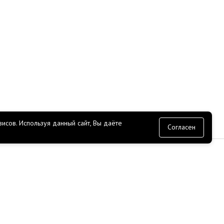
исов.
Используя данный сайт, Вы даёте
согласие
Согласен
СЕРВИС
Доставка
Оплата
Прайс лист
ение
API
О гараже ROSSKO
ЭДО