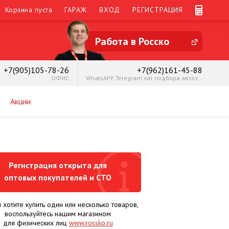
Корзина пуста
ГАРАЖ
ВХОД
РЕГИСТРАЦИЯ
Работа в Росско
+7(905)105-78-26
+7(962)161-45-88
ОФИС
WhatsAPP, Telegram чат подбора автозапчастей.
Акции
Регистрация открыта для
оптовых покупателей и СТО
ы хотите купить один или несколько товаров,
воспользуйтесь нашим магазином
для физических лиц
www.rossko.ru