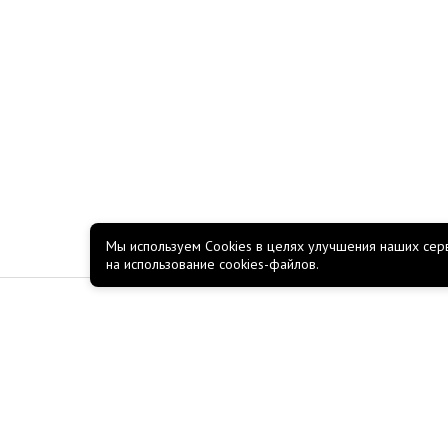
Мы используем Cookies в целях улучшения наших серв
на использование cookies-файлов.
КОМПАНИЯ
О компании
Новости
Акции
Работа в Росско
Полезные материалы
Пользовательское соглаш
Политика обработки персональных данных