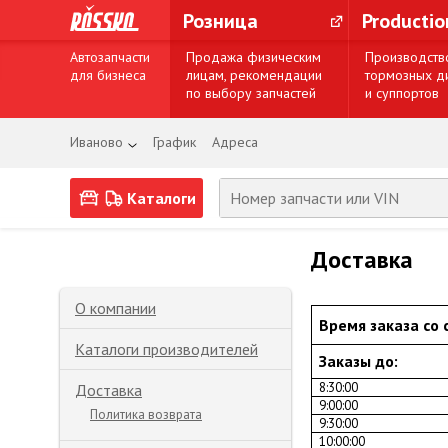
Розница
Producti
Автозапчасти
Продажа физическим
Производств
для бизнеса
лицам, рекомендации
тормозных д
по выбору запчастей
и суппортов
Иваново
График
Адреса
Каталоги
Доставка
О компании
Время заказа со 
Каталоги производителей
Заказы до:
8:30:00
Доставка
9:00:00
Политика возврата
9:30:00
10:00:00